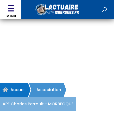
MENU
APE Charles Perrault -
MORBECQUE
Accueil
Association

APE Charles Perrault - MORBECQUE