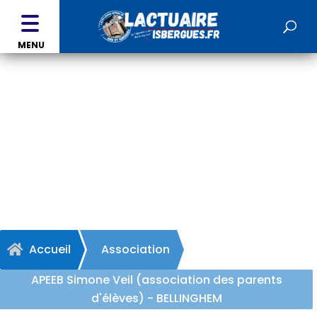
MENU
APEEB Simone Veil
(association des parents
d'élèves) - BELLINGHEM
Accueil
Association

APEEB Simone Veil (association des parents
d'élèves) - BELLINGHEM