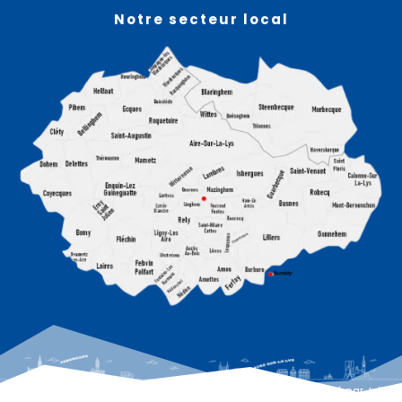
Notre secteur local
© 2026 LactuAireIsbergues – RCS Arras 803 934 066 – Site réalisé par
Julien