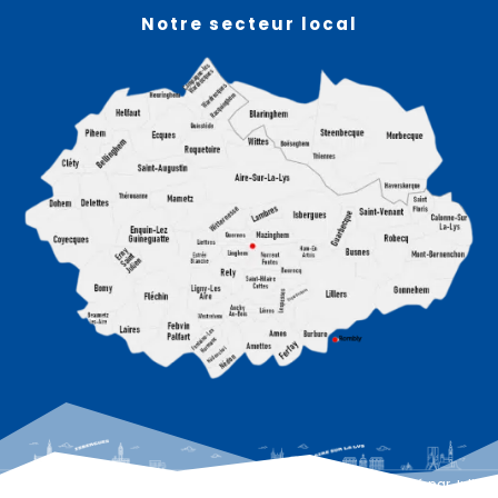
Notre secteur local
© 2026 LactuAireIsbergues – RCS Arras 803 934 066 – Site réalisé par
Julien