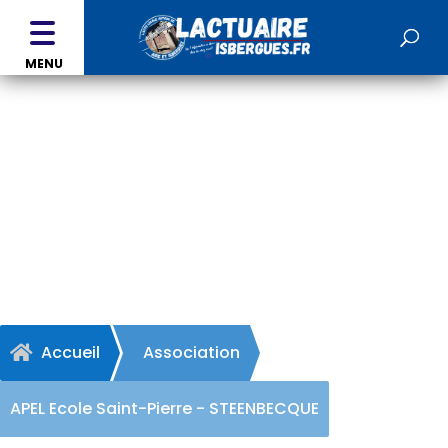
MENU
APEL Ecole Saint-Pierre -
STEENBECQUE
Accueil
Association

APEL Ecole Saint-Pierre - STEENBECQUE