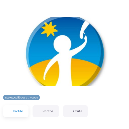
Précédent
Suiva
Ecoles, collèges et lycées
Profile
Photos
Carte