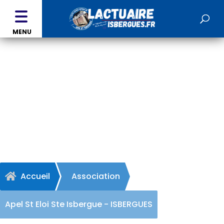
MENU
Apel St Eloi Ste Isbergue -
ISBERGUES
Accueil
Association

Apel St Eloi Ste Isbergue - ISBERGUES