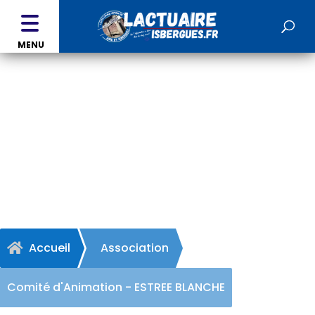
MENU
Comité d'Animation -
ESTREE BLANCHE
Accueil
Association

Comité d'Animation - ESTREE BLANCHE