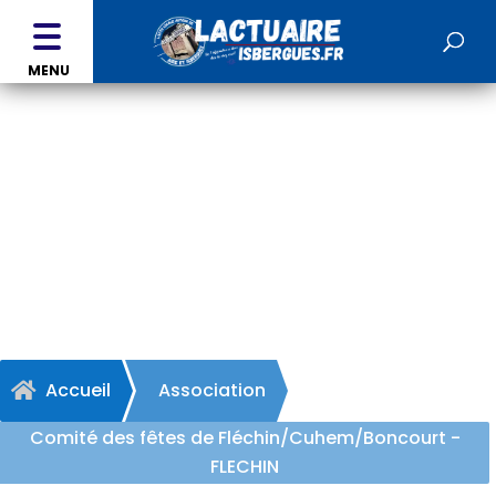
MENU
Comité des fêtes de
Fléchin/Cuhem/Boncourt
- FLECHIN
Accueil
Association

Comité des fêtes de Fléchin/Cuhem/Boncourt -
FLECHIN