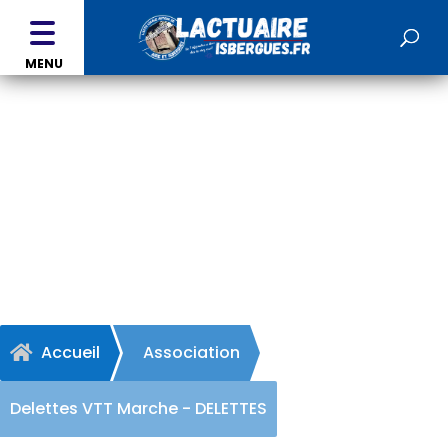
MENU
Delettes VTT Marche -
DELETTES
Accueil
Association

Delettes VTT Marche - DELETTES