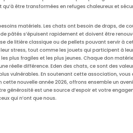
 qu’à être transformées en refuges chaleureux et sécur
esoins matériels. Les chats ont besoin de draps, de co
de pâtés s’épuisent rapidement et doivent être renouve
sse de litière classique ou de pellets pouvant servir à 
eur stress, tout comme les jouets qui participent à leur é
 les plus fragiles et les plus jeunes. Chaque don maté
ne réelle différence. Eden des chats, ce sont des valeur
plus vulnérables. En soutenant cette association, vous
En cette nouvelle année 2026, offrons ensemble un aven
votre générosité est une source d’espoir et votre enga
ceux qui n’ont que nous.