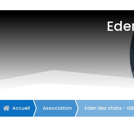
Ede
Accueil
Association
Eden des chats - IS
