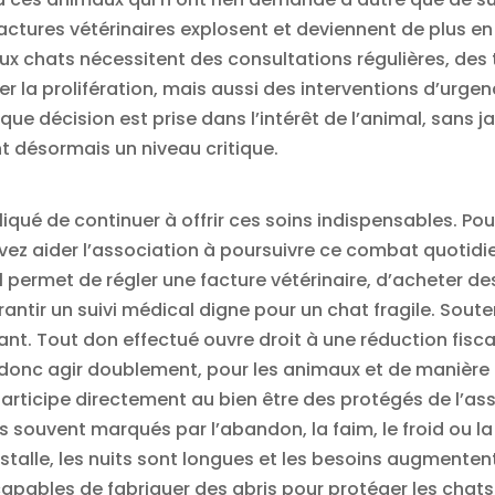
ctures vétérinaires explosent et deviennent de plus en p
x chats nécessitent des consultations régulières, des
ter la prolifération, mais aussi des interventions d’urge
ue décision est prise dans l’intérêt de l’animal, sans j
t désormais un niveau critique.
liqué de continuer à offrir ces soins indispensables. Po
vez aider l’association à poursuivre ce combat quotidi
Il permet de régler une facture vétérinaire, d’acheter 
antir un suivi médical digne pour un chat fragile. Soute
ant. Tout don effectué ouvre droit à une réduction fisc
t donc agir doublement, pour les animaux et de manièr
articipe directement au bien être des protégés de l’as
s souvent marqués par l’abandon, la faim, le froid ou la 
nstalle, les nuits sont longues et les besoins augmente
apables de fabriquer des abris pour protéger les chats