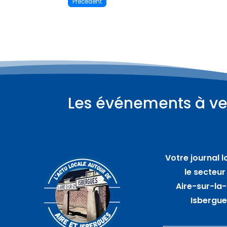
Précédent
Les événements à ve
Plus d'informations
07
août
Votre journal l
Bar de plein air avec A
le secteur
travers champs – SAINT
Aire-sur-la-
AUGUSTIN
Isbergu