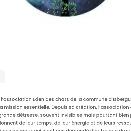
, l’association Eden des chats de la commune d’Isbergu
a mission essentielle. Depuis sa création, l’association
rande détresse, souvent invisibles mais pourtant bien 
nent de leur temps, de leur énergie et de leurs ressou
 à ces animaux qui n’ont rien demandé d’autre que de sur