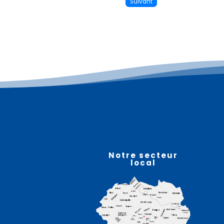
Suivant
Plus d'informations
07
août
Notre secteur
local
n
Randonnée familiale –
STEENBECQUE