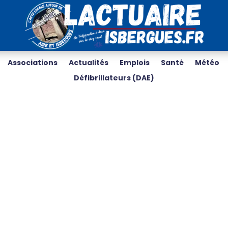
Associations
Actualités
Emplois
Santé
Météo
Défibrillateurs (DAE)