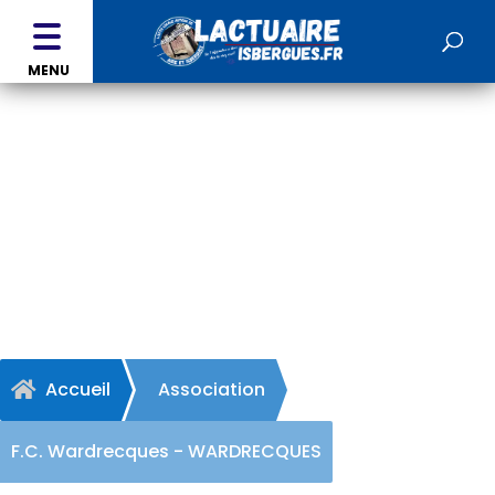
MENU
F.C. Wardrecques -
WARDRECQUES
Accueil
Association

F.C. Wardrecques - WARDRECQUES