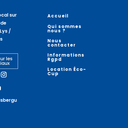
07
07
août
août
ocal sur
Accueil
Marché nocturne –
La « Nuit des Étoiles » à La
 de
Qui sommes
BLARINGHEM
Coupole – HELFAUT
Lys /
nous ?
es
Nous
contacter
Informations
ur les
Rgpd
iaux
Location Éco-
Cup
Isbergu