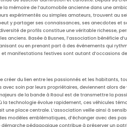
vre la mémoire de l’automobile ancienne dans une ambia
neurs expérimentés ou simples amateurs, trouvent au se
eut y partager ses connaissances, ses anecdotes et so
versité de profils constitue une véritable richesse, pe
ules anciens. Basée à Busnes, l’association bénéficie d’un
rganisant ou en prenant part à des événements qui rythme
et manifestations festives sont autant d’occasions de 
créer du lien entre les passionnés et les habitants, to
es avec soin par leurs propriétaires, deviennent alors 
 majeurs de la bande à Raoul est de transmettre la pas
 la technologie évolue rapidement, ces véhicules témoig
ne place centrale. L’association veille ainsi à sensibil
rir des modèles emblématiques, d’échanger avec des pa
te démarche pédagogique contribue à préserver un patr