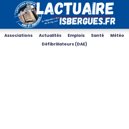
Associations
Actualités
Emplois
Santé
Météo
Défibrillateurs (DAE)