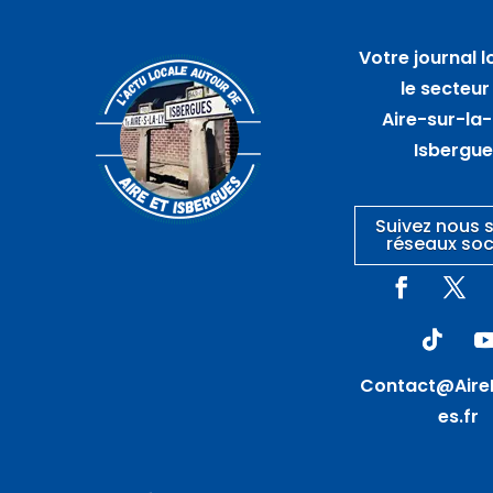
07
août
Votre journal l
Bar de plein air avec A
le secteur
travers champs – SAINT
Aire-sur-la-
AUGUSTIN
Isbergu
Suivez nous s
réseaux soc
Contact@Aire
es.fr