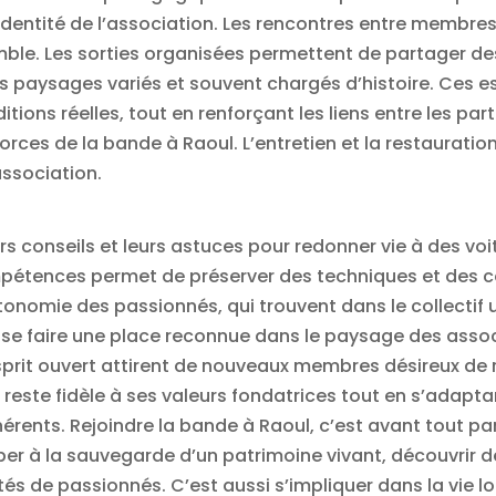
 l’identité de l’association. Les rencontres entre membre
emble. Les sorties organisées permettent de partager d
es paysages variés et souvent chargés d’histoire. Ces
itions réelles, tout en renforçant les liens entre les pa
forces de la bande à Raoul. L’entretien et la restaurat
association.
 conseils et leurs astuces pour redonner vie à des voi
pétences permet de préserver des techniques et des co
autonomie des passionnés, qui trouvent dans le collectif
t se faire une place reconnue dans le paysage des asso
sprit ouvert attirent de nouveaux membres désireux d
 reste fidèle à ses valeurs fondatrices tout en s’adap
érents. Rejoindre la bande à Raoul, c’est avant tout 
r à la sauvegarde d’un patrimoine vivant, découvrir de
 de passionnés. C’est aussi s’impliquer dans la vie lo