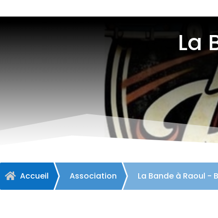
La 
Accueil
Association
La Bande à Raoul - 
