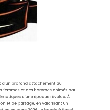
et d’un profond attachement au
 des femmes et des hommes animés par
lématiques d’une époque révolue. À
ion et de partage, en valorisant un
éation en mars 2026, la bande à Raoul