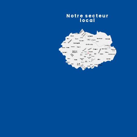
07
août
Notre secteur
local
Deux soirées en musique
à la guinguette –
GUARBECQUE