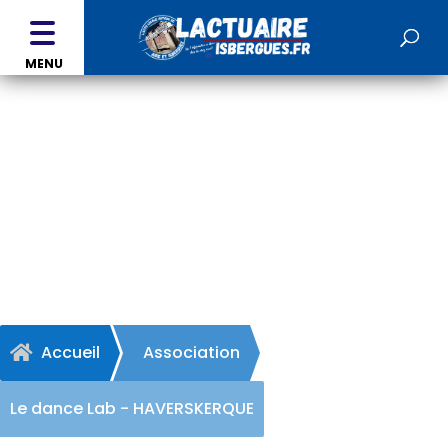
MENU
Le dance Lab -
HAVERSKERQUE
Accueil
Association

Le dance Lab - HAVERSKERQUE