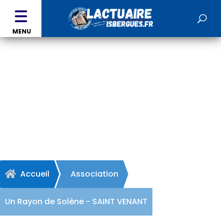
MENU
Un Rayon de Solène -
SAINT VENANT
Accueil
Association

Un Rayon de Solène - SAINT VENANT