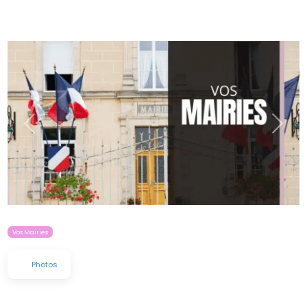
Précédent
Suiva
Vos Mairies
Photos