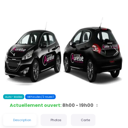
Précédent
Suiva
Auto - écoles
Véhicules / 2 roues 1
Actuellement ouvert
:
8h00 - 19h00
Description
Photos
Carte