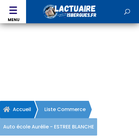
MENU
Auto école Aurélie -
ESTREE BLANCHE
Accueil
Liste Commerce

Auto école Aurélie - ESTREE BLANCHE