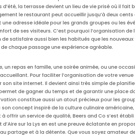
s d’été, la terrasse devient un lieu de vie prisé où il f
ement le restaurant peut accueillir jusqu’à deux cents
fait une adresse idéale pour les grands groupes ou les é
rt de ses visiteurs. C’est pourquoi l’organisation de l’
fin de satisfaire aussi bien les habitués que les nouvea
re de chaque passage une expérience agréable.
de, un repas en famille, une soirée animée, ou une occ
ccueillant. Pour faciliter l’organisation de votre venue
son site internet. Il devient ainsi très simple de planif
e permet de gagner du temps et de garantir une place d
vation constitue aussi un atout précieux pour les grou
c son concept inspiré de la culture culinaire américaine
 offrir un service de qualité, Beers and Co s’est étab
t d’Aire sur la Lys en est une preuve éclatante en prop
au partage et à la détente. Que vous soyez amateur de