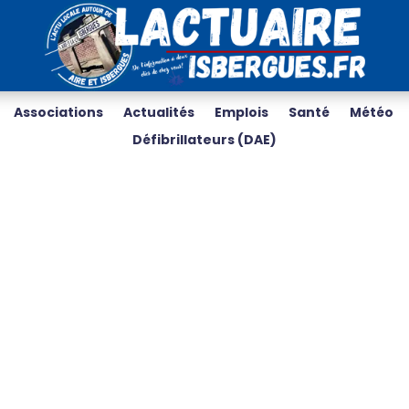
Associations
Actualités
Emplois
Santé
Météo
Défibrillateurs (DAE)