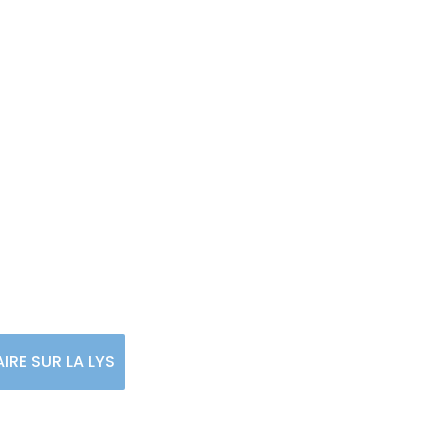
 and co - AIRE SUR 
AIRE SUR LA LYS