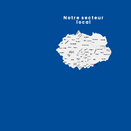
07
août
Notre secteur
local
Atelier sophro-relaxation
– HELFAUT