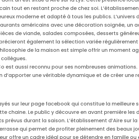
in tout en restant proche de chez soi. L’établissement d
eureux moderne et adapté à tous les publics. L’univers
taurants américains avec une décoration soignée, un acc
pièces de viande, salades composées, desserts généreu
précieront également la sélection variée régulièremen
ilosophie de la maison est simple offrir un moment ag
 collègues.
 Co est aussi reconnu pour ses nombreuses animations. 
 d’apporter une véritable dynamique et de créer une re
és sur leur page facebook qui constitue la meilleure s
ette chaine. Le public y découvre en avant première le
s prévus durant la saison. L’établissement d’Aire sur l
errasse qui permet de profiter pleinement des beaux jo
eur offre un cadre idéal pour se détendre en famille ou 