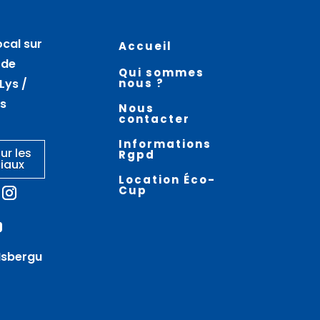
07
07
août
août
ocal sur
Accueil
a vieille ville en
Bar de plein air avec A
 de
Qui sommes
randonnée –
travers champs – SAINT
Lys /
nous ?
THEROUANNE
AUGUSTIN
es
Nous
contacter
Informations
ur les
Rgpd
iaux
Location Éco-
Cup
Isbergu