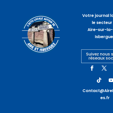
07
août
Votre journal l
Atelier nœuds de
L
le secteur
marinier – AIRE SUR LA LYS
Aire-sur-la-
Isbergu
Suivez nous s
réseaux soc
Contact@Aire
es.fr