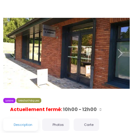
Précédent
Suiva
Loisirs
Médiathèques
Actuellement fermé
:
10h00 - 12h00
Description
Photos
Carte