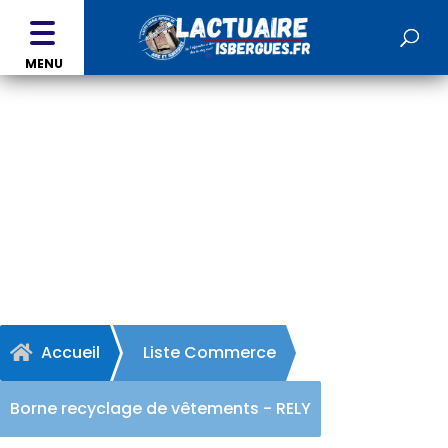
MENU
Borne recyclage de
vêtements - RELY
Accueil
Liste Commerce

Borne recyclage de vêtements - RELY