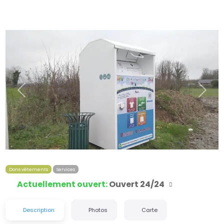
Précédent
Suiva
Dons vêtements
Services
Actuellement ouvert
:
Ouvert 24/24
Description
Photos
Carte