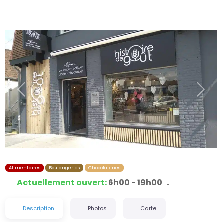
Précédent
Suiva
Alimentaires
Boulangeries
Chocolateries
Actuellement ouvert
:
6h00 - 19h00
Description
Photos
Carte