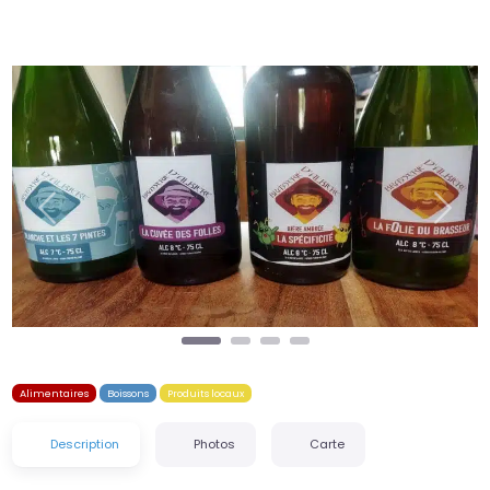
Précédent
Suiva
Alimentaires
Boissons
Produits locaux
Description
Photos
Carte