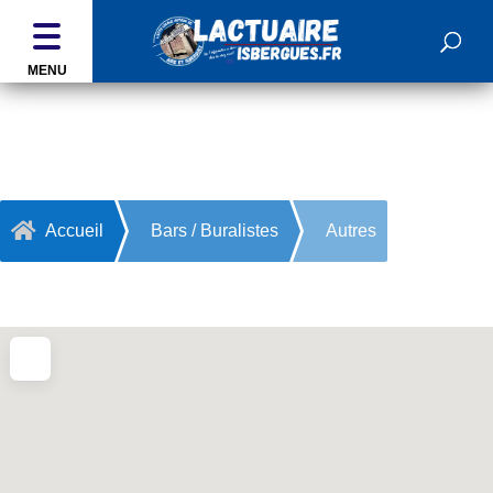
MENU
Autres

Accueil
Bars / Buralistes
Autres