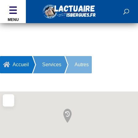
MENU
Autres

Accueil
Services
Autres