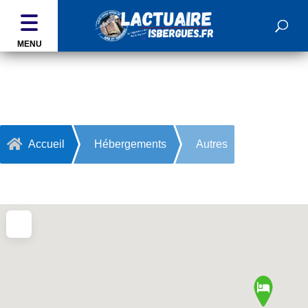
MENU
Autres

Accueil
Hébergements
Autres