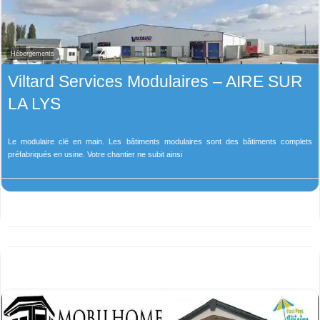
Hébergements
Viltard Services Modulaires – AIRE SUR
LA LYS
Le modulaire clé en main. Les bâtiments modulaires sont des bâtiments complets
préfabriqués en usine. Votre chantier ne subit ainsi