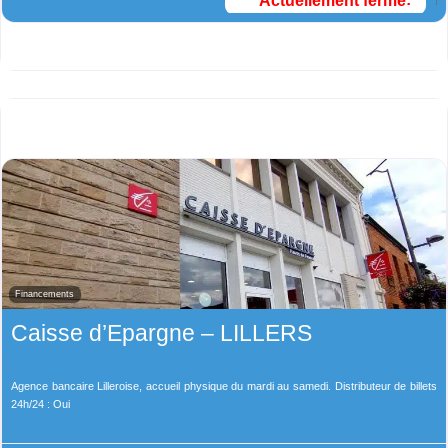
Actuellement fermé
:
Financements
Caisse d’Epargne – LILLERS
Agence bancaire Lilleroise, accueil physique du mardi au samedi. Distributeur de billets
24h/24 : Oui