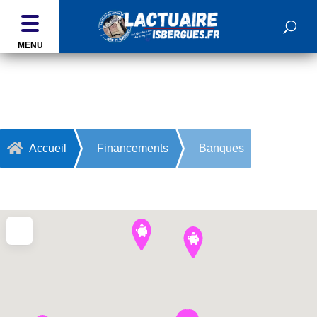
MENU
Banques

Accueil
Financements
Banques