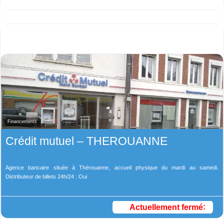
Financements
Crédit mutuel – THEROUANNE
Agence bancaire située à Thérouanne, accueil physique du mardi au samedi.
Distributeur de billets 24h/24 : Oui
Actuellement fermé
: