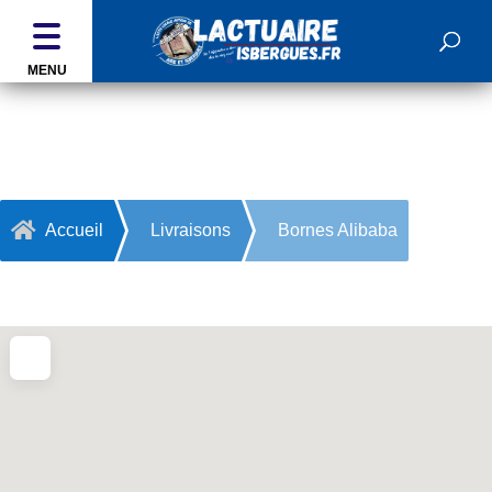
MENU
Bornes Alibaba

Accueil
Livraisons
Bornes Alibaba