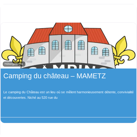
Hébergements
Camping du château – MAMETZ
Le camping du Château est un lieu où se mêlent harmonieusement détente, convivialité
et découvertes. Niché au 520 rue du