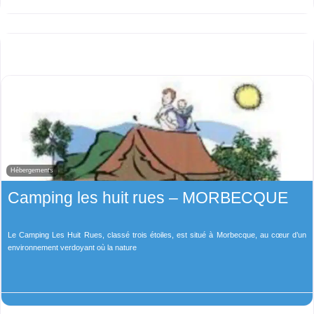
Hébergements
Camping les huit rues – MORBECQUE
Le Camping Les Huit Rues, classé trois étoiles, est situé à Morbecque, au cœur d’un
environnement verdoyant où la nature