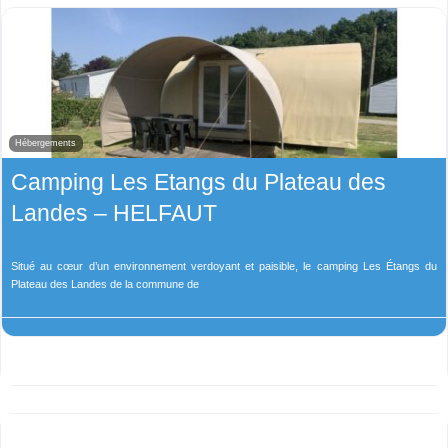
Hébergements
Camping Les Etangs du Plateau des
Landes – HELFAUT
Situé au cœur d’un environnement verdoyant et paisible, le camping Les Étangs du
Plateau des Landes de la commune de