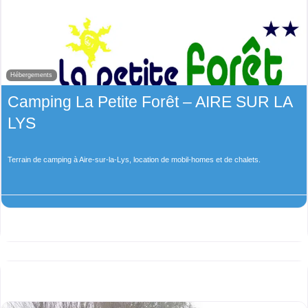
Hébergements
Camping La Petite Forêt – AIRE SUR LA
LYS
Terrain de camping à Aire-sur-la-Lys, location de mobil-homes et de chalets.