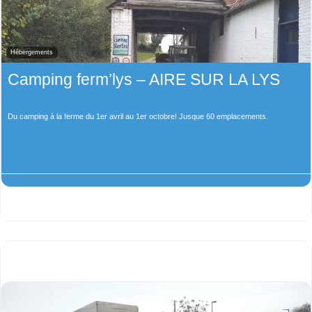
Hébergements
Camping ferm’lys – AIRE SUR LA LYS
Du camping à la ferme du 1er avril au 1er octobre! Jusque 60 emplacements.