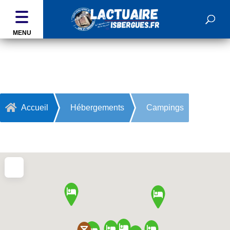
MENU
Campings

Accueil
Hébergements
Campings