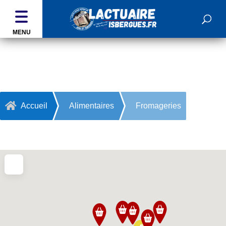
MENU
Fromageries

Accueil
Alimentaires
Fromageries