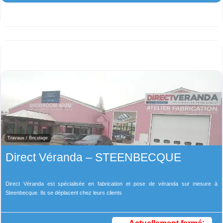
Travaux / Bricolage
Direct Véranda – STEENBECQUE
Direct Véranda est spécialisée en fabrication et pose de véranda sur mesure à
Steenbecque. Ils se déplacent chez leurs clients