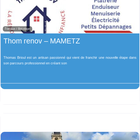
Travaux / Bricolage
Thom renov – MAMETZ
Thomas Brioul est un artisan passionné qui vient de franchir une nouvelle étape dans
son parcours professionnel en créant son