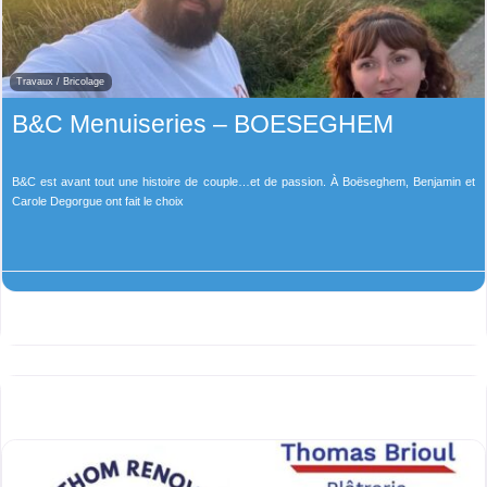
Travaux / Bricolage
B&C Menuiseries – BOESEGHEM
B&C est avant tout une histoire de couple…et de passion. À Boëseghem, Benjamin et
Carole Degorgue ont fait le choix