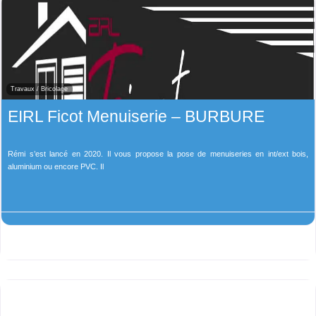
Travaux / Bricolage
EIRL Ficot Menuiserie – BURBURE
Rémi s’est lancé en 2020. Il vous propose la pose de menuiseries en int/ext bois,
aluminium ou encore PVC. Il