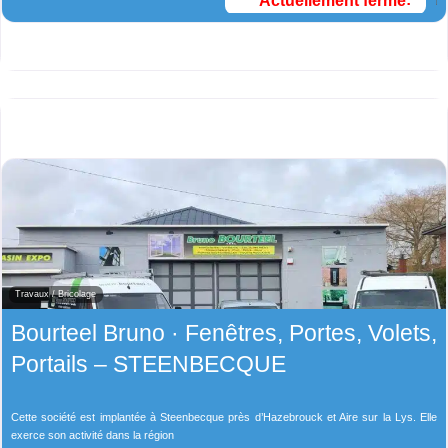
Actuellement fermé
:
Travaux / Bricolage
Bourteel Bruno · Fenêtres, Portes, Volets,
Portails – STEENBECQUE
Cette société est implantée à Steenbecque près d’Hazebrouck et Aire sur la Lys. Elle
exerce son activité dans la région