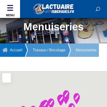
MENU
Menuiseries

Accueil
Travaux / Bricolage
Menuiseries