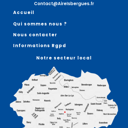
Contact@AireIsbergues.fr
Accueil
Qui sommes nous ?
Nous contacter
Informations Rgpd
Notre secteur local