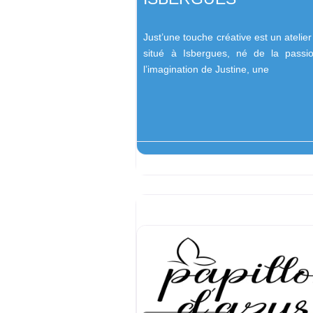
Just’une touche créative est un atelier
situé à Isbergues, né de la passi
l’imagination de Justine, une