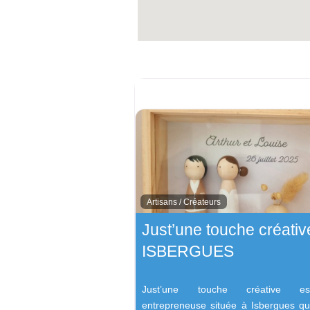
Artisans / Créateurs
Just’une touche créativ
ISBERGUES
Just’une touche créative e
entrepreneuse située à Isbergues qui