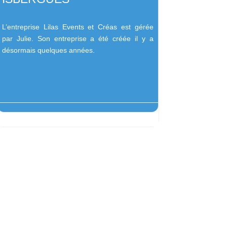
L’entreprise Lilas Events et Créas est gérée
par Julie. Son entreprise a été créée il y a
désormais quelques années.