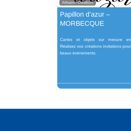
Artisans / Créateurs
Papillon d’azur –
MORBECQUE
Cartes et objets sur mesure en
Réalisez vos créations invitations pour
beaux évènements.