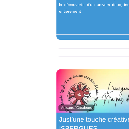
la découverte d’un univers doux, ins
entièrement
Artisans / Créateurs
Just’une touche créativ
ISBERGUES