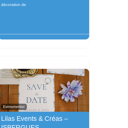
décoration de
Evènementiel
Lilas Events & Créas –
ISBERGUES