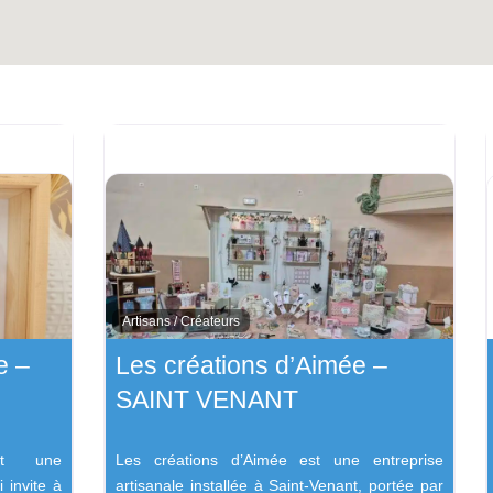
Artisans / Créateurs
e –
Les créations d’Aimée –
SAINT VENANT
st une
Les créations d’Aimée est une entreprise
 invite à
artisanale installée à Saint-Venant, portée par