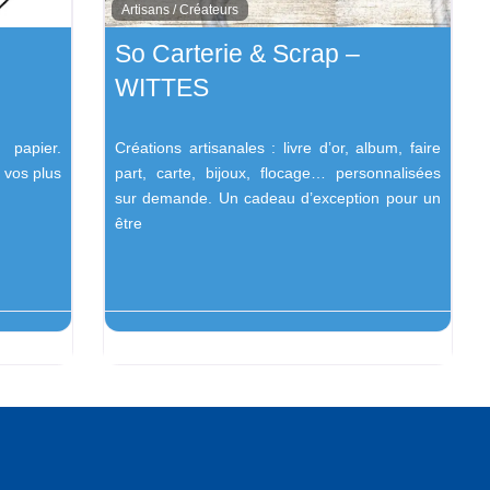
Artisans / Créateurs
So Carterie & Scrap –
WITTES
 papier.
Créations artisanales : livre d’or, album, faire
 vos plus
part, carte, bijoux, flocage… personnalisées
sur demande. Un cadeau d’exception pour un
être