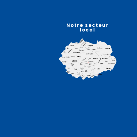
07
août
Notre secteur
local
Atelier sophro-relaxation
– HELFAUT