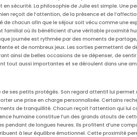
 en sécurité. La philosophie de Julie est simple. Une pe
n reçoit de l’attention, de la présence et de l’affectio
té de chacun afin que le séjour soit vécu comme une ex
familial où ils bénéficient d’une véritable proximité 
aque journée est rythmée par des moments de partag
tente et de nombreux jeux. Les sorties permettent de 
rant ainsi de belles occasions de se dépenser, de sentir
 sont tout aussi importantes et se déroulent dans une 
e de ses petits protégés. Son regard attentif lui perme
pporter une prise en charge personnalisée. Certains rech
ments de tranquillité. Chacun reçoit l’attention qui lui
ence humaine constitue l’un des grands atouts de cette
es pendant de longues heures. Ils profitent d’une comp
ntribuent à leur équilibre émotionnel. Cette proximité p