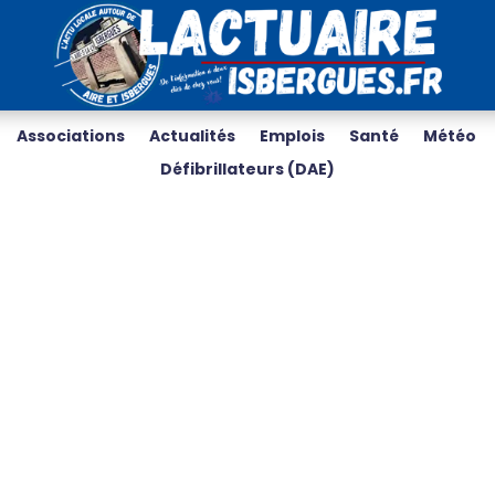
Associations
Actualités
Emplois
Santé
Météo
Défibrillateurs (DAE)