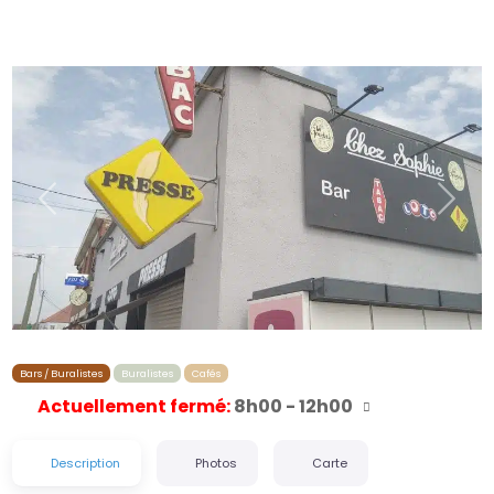
Précédent
Suiva
Bars / Buralistes
Buralistes
Cafés
Actuellement fermé
:
8h00 - 12h00
Description
Photos
Carte