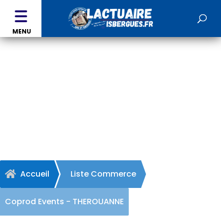
MENU
Coprod Events -
THEROUANNE
Accueil
Liste Commerce

Coprod Events - THEROUANNE