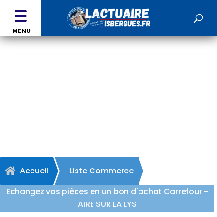
MENU
Echangez vos pièces en un
bon d'achat Carrefour -
AIRE SUR LA LYS
Accueil
Liste Commerce

Echangez vos pièces en un bon d'achat Carrefour -
AIRE SUR LA LYS