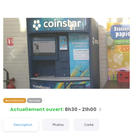
Précédent
Suiva
Bons d'achats
Services
Actuellement ouvert
:
8h30 - 21h00
Description
Photos
Carte