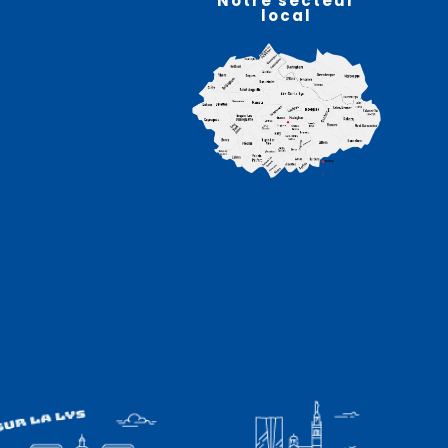
Notre secteur
local
Animations et fête –
RACQUINGHEM