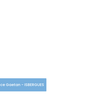
e Maurice Gaetan -
ice Gaetan - ISBERGUES