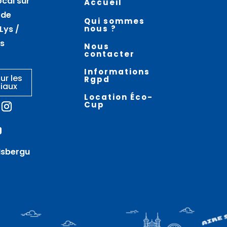
ocal sur
Accueil
Moules frites à la
Ball trap – SAINT VENANT
 de
Qui sommes
guinguette –
Lys /
nous ?
GUARBECQUE
es
Nous
contacter
Informations
ur les
Rgpd
iaux
Location Éco-
Cup
Isbergu