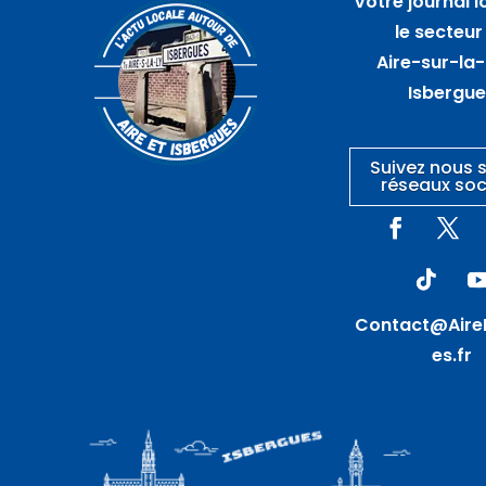
Votre journal l
Vide maison – HAM EN
le secteur
ARTOIS
Aire-sur-la-
Isbergu
Suivez nous s
réseaux soc
Contact@Aire
es.fr