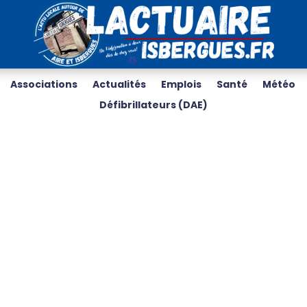
Associations
Actualités
Emplois
Santé
Météo
Défibrillateurs (DAE)