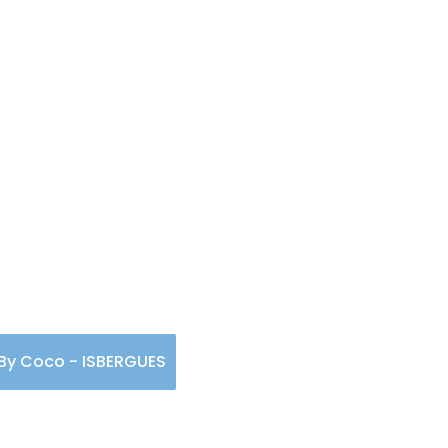
Pinceaux By Coco - 
x By Coco - ISBERGUES