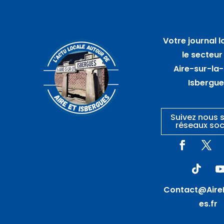
06
août
Votre journal l
Marché artisanal
le secteur
nocturne – GUARBECQUE
Aire-sur-la-
Isbergu
Suivez nous s
réseaux soc
Contact@Aire
es.fr