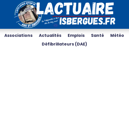
Associations
Actualités
Emplois
Santé
Météo
Défibrillateurs (DAE)