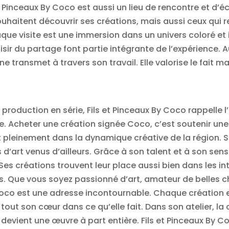
s et Pinceaux By Coco est aussi un lieu de rencontre et d’
uhaitent découvrir ses créations, mais aussi ceux qui r
ue visite est une immersion dans un univers coloré et in
laisir du partage font partie intégrante de l’expérience.
e transmet à travers son travail. Elle valorise le fait m
oduction en série, Fils et Pinceaux By Coco rappelle l
e. Acheter une création signée Coco, c’est soutenir un
rit pleinement dans la dynamique créative de la région. 
’art venus d’ailleurs. Grâce à son talent et à son sens d
. Ses créations trouvent leur place aussi bien dans les 
. Que vous soyez passionné d’art, amateur de belles 
 Coco est une adresse incontournable. Chaque création es
 tout son cœur dans ce qu’elle fait. Dans son atelier, la
evient une œuvre à part entière. Fils et Pinceaux By Co