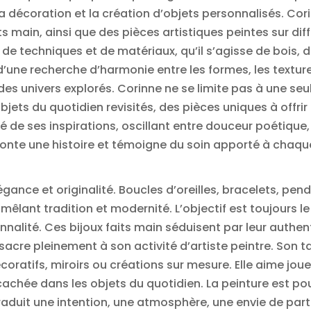
 la décoration et la création d’objets personnalisés. Co
ts main, ainsi que des pièces artistiques peintes sur dif
de techniques et de matériaux, qu’il s’agisse de bois, d
d’une recherche d’harmonie entre les formes, les textures
 des univers explorés. Corinne ne se limite pas à une seul
jets du quotidien revisités, des pièces uniques à offrir o
ré de ses inspirations, oscillant entre douceur poétiqu
nte une histoire et témoigne du soin apporté à chaque
élégance et originalité. Boucles d’oreilles, bracelets, pe
 mêlant tradition et modernité. L’objectif est toujours
nnalité. Ces bijoux faits main séduisent par leur authenti
sacre pleinement à son activité d’artiste peintre. Son t
coratifs, miroirs ou créations sur mesure. Elle aime joue
 cachée dans les objets du quotidien. La peinture est po
aduit une intention, une atmosphère, une envie de par