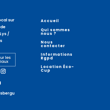
07
07
août
août
ocal sur
Accueil
Atelier nœuds de
La vieille ville en
 de
Qui sommes
marinier – AIRE SUR LA LYS
randonnée –
Lys /
nous ?
THEROUANNE
es
Nous
contacter
Informations
ur les
Rgpd
iaux
Location Éco-
Cup
Isbergu