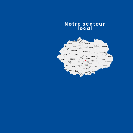
07
août
Notre secteur
local
Atelier sophro-relaxation
– HELFAUT