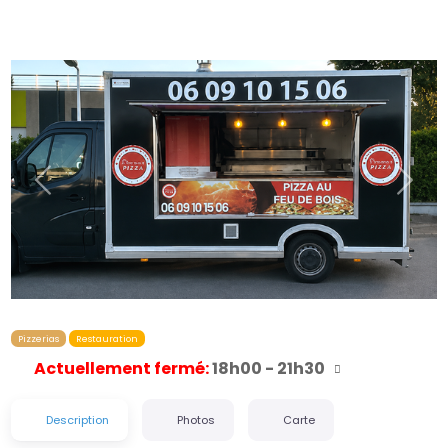
Précédent
Suiva
Pizzerias
Restauration
Actuellement fermé
:
18h00 - 21h30
Description
Photos
Carte