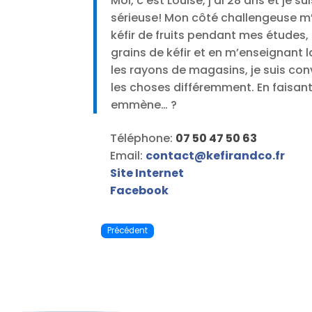
Moi, c’est Louise, j’ai 28 ans et je
sérieuse! Mon côté challengeuse m’a
kéfir de fruits pendant mes études
grains de kéfir et en m’enseignant l
les rayons de magasins, je suis conv
les choses différemment. En faisant 
emmène… ?
Téléphone:
07 50 47 50 63
Email:
contact
@
kefirandco.fr
Site Internet
Facebook
Précédent