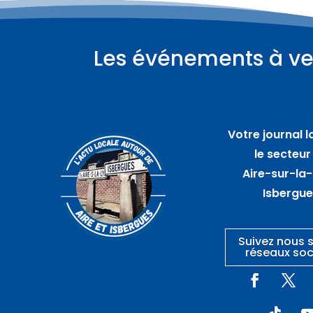
Les événements à ve
Plus d'informations
06
août
Votre journal l
Marché artisanal
le secteur
nocturne – GUARBECQUE
Aire-sur-la-
Isbergu
Suivez nous s
réseaux soc