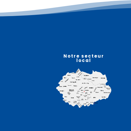
Plus d'informations
07
août
Notre secteur
local
Atelier sophro-relaxation
– HELFAUT