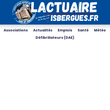
Associations
Actualités
Emplois
Santé
Météo
Défibrillateurs (DAE)