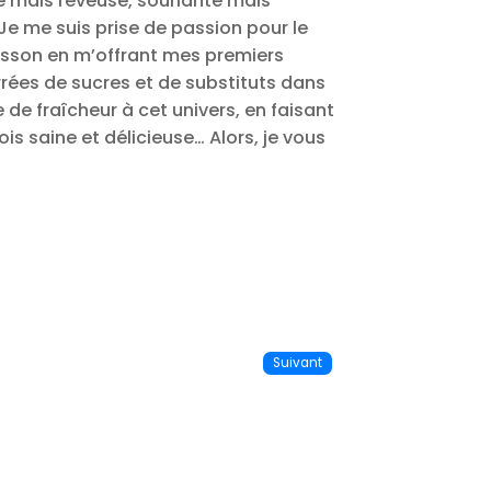
use mais rêveuse, souriante mais
Je me suis prise de passion pour le
oisson en m’offrant mes premiers
urrées de sucres et de substituts dans
 de fraîcheur à cet univers, en faisant
is saine et délicieuse… Alors, je vous
Suivant