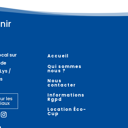
nir
Plus d'informations
Plus d'informations
07
07
août
août
ocal sur
Accueil
Atelier nœuds de
La vieille ville en
 de
Qui sommes
marinier – AIRE SUR LA LYS
randonnée –
Lys /
nous ?
THEROUANNE
es
Nous
contacter
Informations
ur les
Rgpd
iaux
Location Éco-
Cup