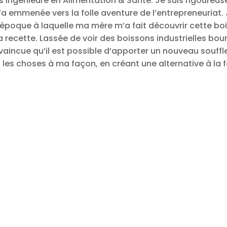
 suis ingénieure en Alimentation & Santé. Je suis rigoure
 emmenée vers la folle aventure de l’entrepreneuriat. 
, époque à laquelle ma mère m’a fait découvrir cette b
a recette. Lassée de voir des boissons industrielles bo
aincue qu’il est possible d’apporter un nouveau souffle
les choses à ma façon, en créant une alternative à la fo