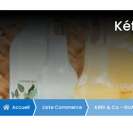
Ké
Accueil
Liste Commerce
Kéfir & Co - G
