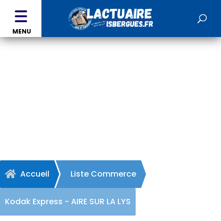
MENU
Kodak Express - AIRE SUR
LA LYS
Accueil
Liste Commerce

Kodak Express - AIRE SUR LA LYS