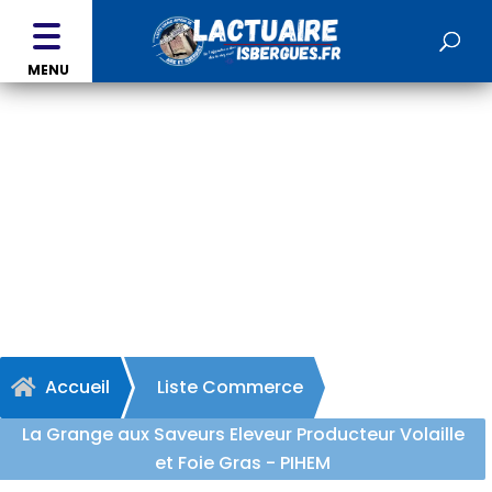
MENU
La Grange aux Saveurs
Eleveur Producteur Volaille
et Foie Gras - PIHEM
Accueil
Liste Commerce

La Grange aux Saveurs Eleveur Producteur Volaille
et Foie Gras - PIHEM