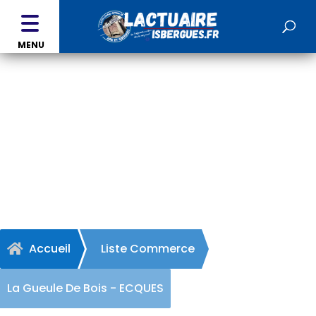
MENU
La Gueule De Bois -
ECQUES
Accueil
Liste Commerce

La Gueule De Bois - ECQUES