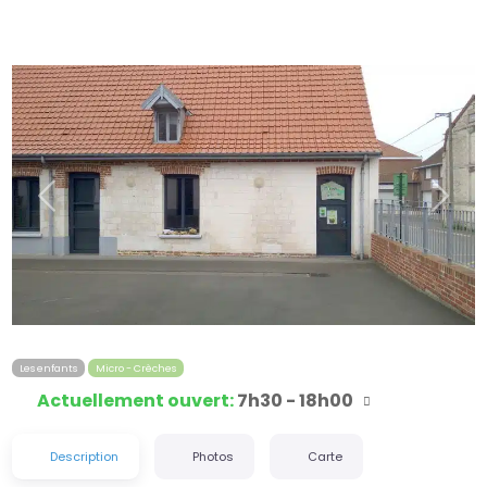
Précédent
Suiva
Les enfants
Micro - Crèches
Actuellement ouvert
:
7h30 - 18h00
Description
Photos
Carte