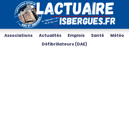
Associations
Actualités
Emplois
Santé
Météo
Défibrillateurs (DAE)