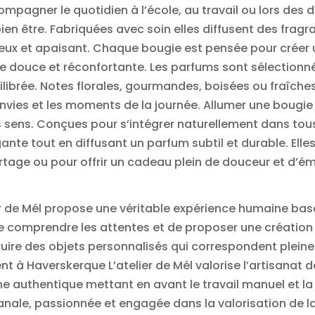
compagner le quotidien à l’école, au travail ou lors de
bien être. Fabriquées avec soin elles diffusent des frag
reux et apaisant. Chaque bougie est pensée pour crée
douce et réconfortante. Les parfums sont sélectionnés 
uilibrée. Notes florales, gourmandes, boisées ou fraîch
nvies et les moments de la journée. Allumer une bougie 
des sens. Conçues pour s’intégrer naturellement dans to
ante tout en diffusant un parfum subtil et durable. Ell
tage ou pour offrir un cadeau plein de douceur et d’ém
ier de Mél propose une véritable expérience humaine bas
de comprendre les attentes et de proposer une création e
uire des objets personnalisés qui correspondent pleine
 à Haverskerque L’atelier de Mél valorise l’artisanat de 
e authentique mettant en avant le travail manuel et la c
anale, passionnée et engagée dans la valorisation de la cr