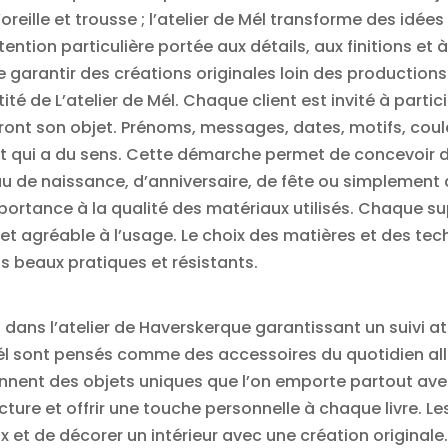
eille et trousse ; l’atelier de Mél transforme des idées
ntion particulière portée aux détails, aux finitions et 
de garantir des créations originales loin des production
ité de L’atelier de Mél. Chaque client est invité à parti
ront son objet. Prénoms, messages, dates, motifs, cou
bjet qui a du sens. Cette démarche permet de concevoir
u de naissance, d’anniversaire, de fête ou simplement d’
portance à la qualité des matériaux utilisés. Chaque su
et agréable à l’usage. Le choix des matières et des tech
is beaux pratiques et résistants.
 dans l’atelier de Haverskerque garantissant un suivi a
Mél sont pensés comme des accessoires du quotidien allia
iennent des objets uniques que l’on emporte partout av
re et offrir une touche personnelle à chaque livre. L
 et de décorer un intérieur avec une création originale. 