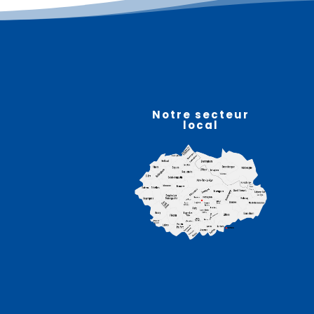
Plus d'informations
08
août
Notre secteur
local
Animations et fête –
RACQUINGHEM