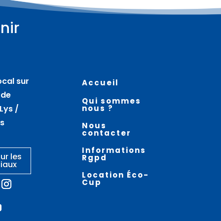
nir
Plus d'informations
Plus d'informations
08
08
août
août
ocal sur
Accueil
Moules frites à la
Ball trap – SAINT VENANT
 de
Qui sommes
guinguette –
Lys /
nous ?
GUARBECQUE
es
Nous
contacter
Informations
ur les
Rgpd
iaux
Location Éco-
Cup