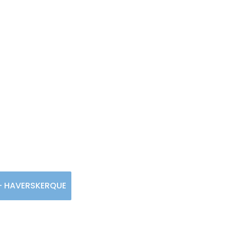
lier de Mel - HAVERS
l - HAVERSKERQUE