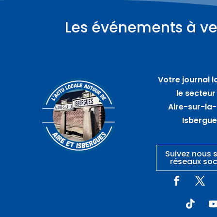
Les événements à ve
Plus d'informations
08
août
Votre journal l
Vide maison – HAM EN
le secteur
ARTOIS
Aire-sur-la-
Isbergu
Suivez nous s
réseaux soc