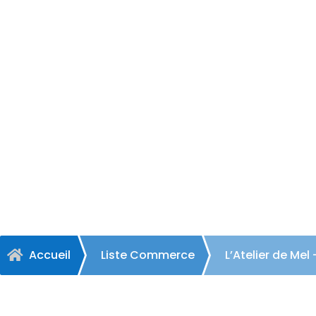
L’Ate
Accueil
Liste Commerce
L’Atelier de Me
