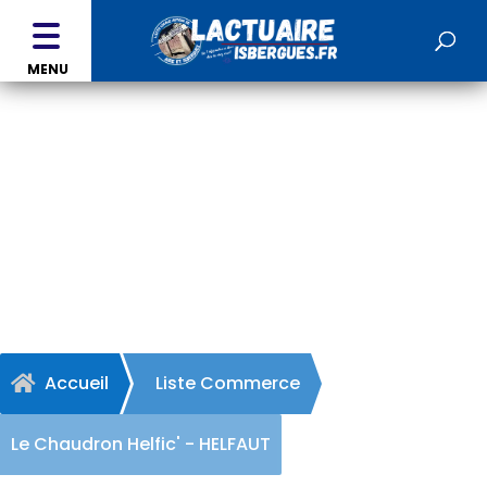
MENU
Le Chaudron Helfic' -
HELFAUT
Accueil
Liste Commerce

Le Chaudron Helfic' - HELFAUT