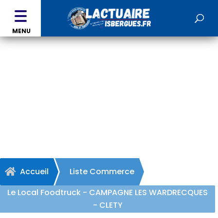
MENU
Le Local Foodtruck -
CAMPAGNE LES
WARDRECQUES - CLETY
Accueil
Liste Commerce

Le Local Foodtruck - CAMPAGNE LES WARDRECQUES
- CLETY