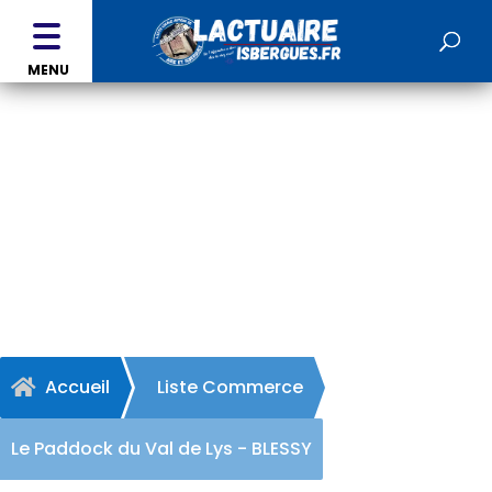
MENU
Le Paddock du Val de Lys -
BLESSY
Accueil
Liste Commerce

Le Paddock du Val de Lys - BLESSY