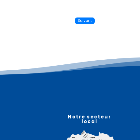
Suivant
Plus d'informations
08
août
Notre secteur
local
Ball trap – LIGNY LES AIRE