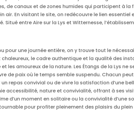
ères, de canaux et de zones humides qui participent à la f
 air. En visitant le site, on redécouvre le lien essentie
 Situé entre Aire sur la Lys et Witternesse, l’établiss
ou pour une journée entière, on y trouve tout le néces
t chaleureux, le cadre authentique et la qualité des inst
et les amoureux de la nature. Les Étangs de la Lys ne se
avre de paix où le temps semble suspendu. Chacun peut y
 un repas convivial ou de vivre la satisfaction d’une be
accessibilité, nature et convivialité, offrant à ses vi
me d’un moment en solitaire ou la convivialité d’une sor
nable pour profiter pleinement des plaisirs du plein air