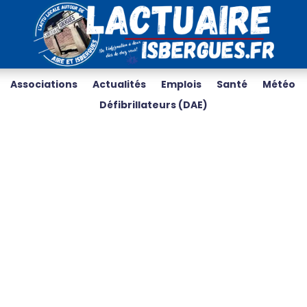
Associations
Actualités
Emplois
Santé
Météo
Défibrillateurs (DAE)