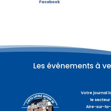
Facebook
Les événements à ve
Plus d'informations
08
août
Votre journal l
Vide maison – HAM EN
le secteur
ARTOIS
Aire-sur-la-