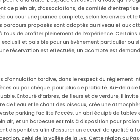
 de plein air, d’associations, de comités d’entreprise 
ée ou pour une journée complète, selon les envies et l
ents parcours proposés sont adaptés au niveau et aux a
 tous de profiter pleinement de l’expérience. Certains
re exclusif et paisible pour un événement particulier ou
u’une réservation est effectuée, un acompte est demandé 
d’annulation tardive, dans le respect du règlement int
es ou par chèque, pour plus de praticité. Au-delà de l’a
le. Entouré d’arbres, de fleurs et de verdure, il invite
e de l’eau et le chant des oiseaux, crée une atmosphèr
 vaste parking facilite l’accès, un abri équipé de tables 
in air, et un barbecue est mis à disposition pour prol
nt disponibles afin d’assurer un accueil de qualité à tou
xception, celui de la vallée de la Lys. Cette région du 