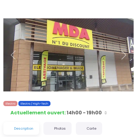
Précédent
Suiva
Electro
Electro / High-Tech
Actuellement ouvert
:
14h00 - 19h00
Description
Photos
Carte