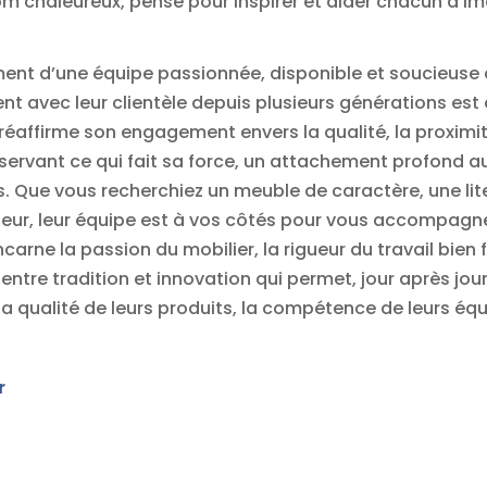
 chaleureux, pensé pour inspirer et aider chacun à imag
nt d’une équipe passionnée, disponible et soucieuse de
ent avec leur clientèle depuis plusieurs générations est 
éaffirme son engagement envers la qualité, la proximité
ervant ce qui fait sa force, un attachement profond au
nts. Que vous recherchiez un meuble de caractère, une li
rieur, leur équipe est à vos côtés pour vous accompagn
carne la passion du mobilier, la rigueur du travail bien f
entre tradition et innovation qui permet, jour après jour
 qualité de leurs produits, la compétence de leurs équi
r