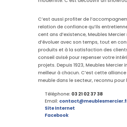
modernité. C’est découvrir un showroom
C’est aussi profiter de l’accompagneme
relation de confiance qu’ils entretienn
cent ans d’existence, Meubles Mercier r
d’évoluer avec son temps, tout en cons
produits et à la satisfaction des clie
conseil avisé pour repenser votre inté
projets. Depuis 1923, Meubles Mercier in
meilleur à chacun. C’est cette alliance 
meuble dans le secteur, reconnu pour la
Téléphone:
03 21 02 37 38
Email:
contact
@
meublesmercier.f
Site Internet
Facebook