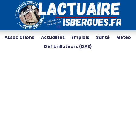
Associations
Actualités
Emplois
Santé
Météo
Défibrillateurs (DAE)