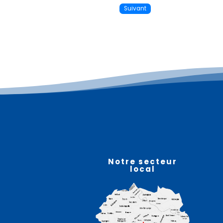
Suivant
Plus d'informations
07
août
Notre secteur
local
Atelier sophro-relaxation
– HELFAUT