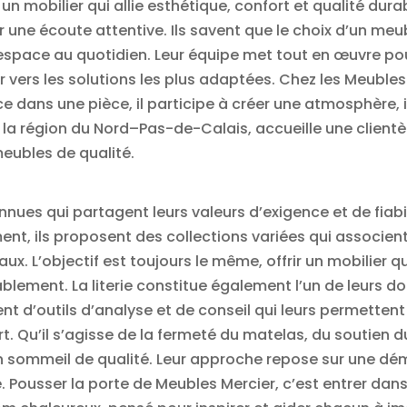
 mobilier qui allie esthétique, confort et qualité dur
 écoute attentive. Ils savent que le choix d’un meubl
 espace au quotidien. Leur équipe met tout en œuvre p
er vers les solutions les plus adaptées. Chez les Meuble
dans une pièce, il participe à créer une atmosphère, il tr
la région du Nord–Pas-de-Calais, accueille une clientèl
eubles de qualité.
nues qui partagent leurs valeurs d’exigence et de fiabi
t, ils proposent des collections variées qui associe
ux. L’objectif est toujours le même, offrir un mobilier 
lement. La literie constitue également l’un de leurs d
nt d’outils d’analyse et de conseil qui leurs permettent
rt. Qu’il s’agisse de la fermeté du matelas, du soutien 
 sommeil de qualité. Leur approche repose sur une dém
e. Pousser la porte de Meubles Mercier, c’est entrer dan