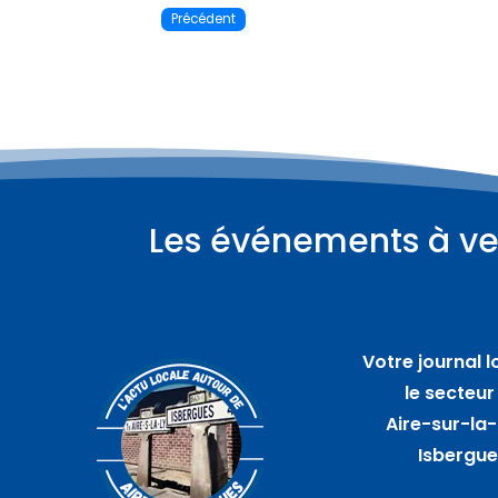
Précédent
Les événements à ve
Plus d'informations
06
août
Votre journal l
Marché artisanal
le secteur
nocturne – GUARBECQUE
Aire-sur-la-
Isbergu