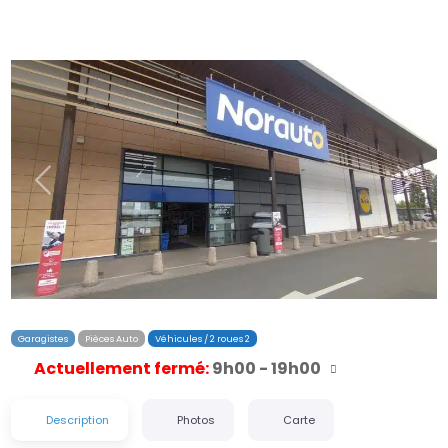
Précédent
Suiva
Garagistes
Pièces Auto
Véhicules / 2 roues 2
Actuellement fermé
:
9h00 - 19h00
Description
Photos
Carte