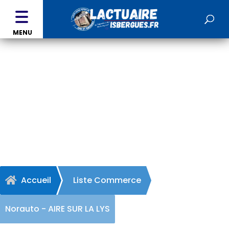
MENU
Norauto - AIRE SUR LA LYS
Accueil
Liste Commerce

Norauto - AIRE SUR LA LYS