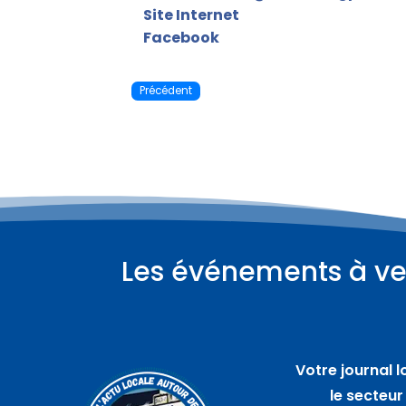
Site Internet
Facebook
Précédent
Les événements à ve
Plus d'informations
08
août
Votre journal l
Compétition de Hoopers –
le secteur