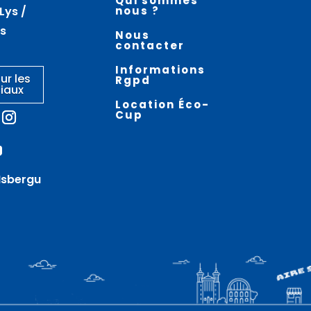
Qui sommes
depuis la Sauvagine –
atelier – HELFAUT
Lys /
nous ?
MAMETZ
es
Nous
contacter
Informations
ur les
Rgpd
iaux
Location Éco-
Cup
Isbergu