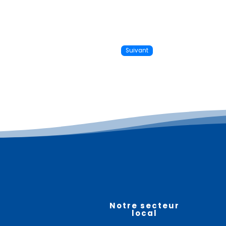
Suivant
Plus d'informations
08
août
Notre secteur
local
Vide maison – RELY