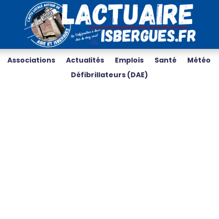
Associations
Actualités
Emplois
Santé
Météo
Défibrillateurs (DAE)